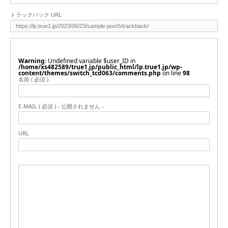
トラックバック URL
Warning
: Undefined variable $user_ID in
/home/xs482589/true1.jp/public_html/lp.true1.jp/wp-
content/themes/switch_tcd063/comments.php
on line
98
名前 ( 必須 )
E-MAIL ( 必須 ) - 公開されません -
URL