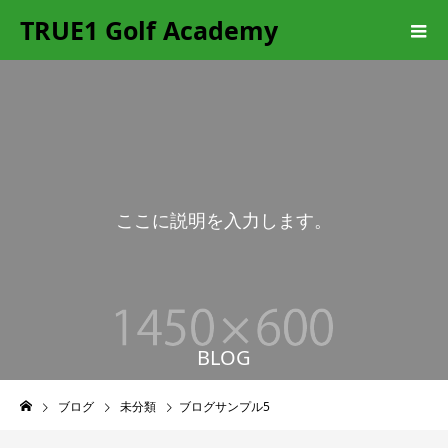
TRUE1 Golf Academy
こ
こ
に
説
明
を
入
力
し
ま
す
。
BLOG
ブログ
未分類
ブログサンプル5